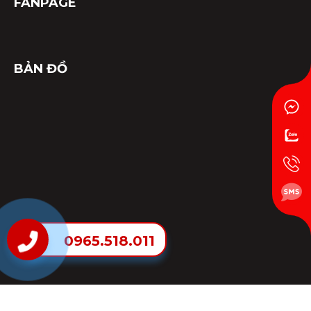
FANPAGE
BẢN ĐỒ
0965.518.011