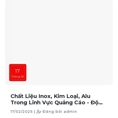
17
Tháng 02
Chất Liệu Inox, Kim Loại, Alu
Trong Lĩnh Vực Quảng Cáo - Độ
Bền và Thẩm Mỹ Vượt Trội
17/02/2025 |
Đăng bởi admin