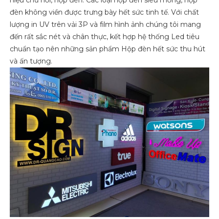
hiệu chữ nổi, hộp đèn. Các loại hộp đèn siêu mỏng, hộp
đèn không viền được trưng bày hết sức tinh tế. Với chất
lượng in UV trên vải 3P và film hình ảnh chúng tôi mang
đến rất sắc nét và chân thực, kết hợp hệ thống Led tiêu
chuẩn tạo nên những sản phẩm Hộp đèn hết sức thu hút
và ấn tượng.