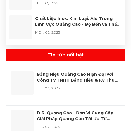
PVC
THU 02, 2025
Chất Liệu Inox, Kim Loại, Alu Trong
Lĩnh Vực Quảng Cáo - Độ Bền và Thẩm
Mỹ Vượt Trội
MON 02, 2025
Quảng Cáo D.R. – Đơn Vị Tiên Phong
Với Chất Liệu Cao Cấp, Đa Dạng Và
Tin tức nổi bật
Hiện Đại
THU 02, 2025
Bảng Hiệu Quảng Cáo Hiện Đại với
Công Ty TNHH Bảng Hiệu & Kỹ Thuật
Số D.R.
TUE 03, 2025
D.R. Quảng Cáo - Đơn Vị Cung Cấp
Giải Pháp Quảng Cáo Tối Ưu Từ
Acrylic và PVC
THU 02, 2025