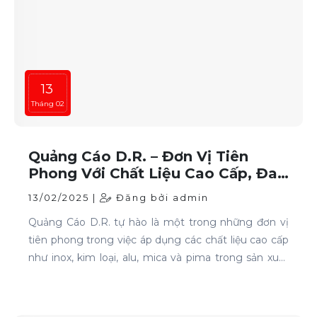
13
Tháng 02
Quảng Cáo D.R. – Đơn Vị Tiên
Phong Với Chất Liệu Cao Cấp, Đa
Dạng Và Hiện Đại
13/02/2025 |
Đăng bởi admin
Quảng Cáo D.R. tự hào là một trong những đơn vị
tiên phong trong việc áp dụng các chất liệu cao cấp
như inox, kim loại, alu, mica và pima trong sản xuất
và thi công các sản phẩm quảng cáo.