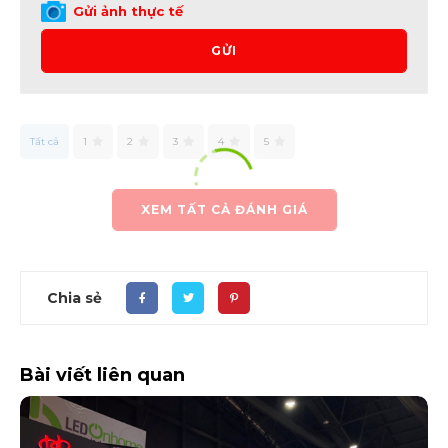
Gửi ảnh thực tế
GỬI
Tất cả
1
2
3
4
5
XEM TẤT CẢ ĐÁNH GIÁ
Chia sẻ
Bài viết liên quan