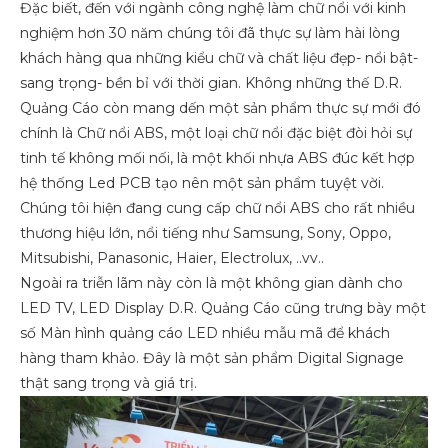
Đặc biết, đến với ngành công nghệ làm chữ nổi với kinh
nghiệm hơn 30 năm chúng tôi đã thực sự làm hài lòng
khách hàng qua những kiểu chữ và chất liệu đẹp- nổi bật-
sang trọng- bền bỉ với thời gian. Không những thế D.R.
Quảng Cáo còn mang dến một sản phẩm thực sự mới đó
chính là Chữ nổi ABS, một loại chữ nổi đặc biệt đòi hỏi sự
tinh tế không mối nối, là một khối nhựa ABS đúc kết hợp
hệ thống Led PCB tạo nên một sản phẩm tuyệt vời.
Chúng tôi hiện đang cung cấp chữ nổi ABS cho rất nhiều
thương hiệu lớn, nổi tiếng như Samsung, Sony, Oppo,
Mitsubishi, Panasonic, Haier, Electrolux, ..vv..
Ngoài ra triễn lãm này còn là một không gian dành cho
LED TV, LED Display D.R. Quảng Cáo cũng trưng bày một
số Màn hình quảng cáo LED nhiều mẫu mã để khách
hàng tham khảo. Đây là một sản phẩm Digital Signage
thật sang trọng và giá trị.